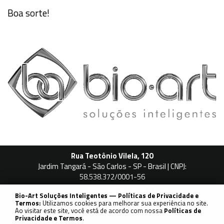
Boa sorte!
Rua Teotônio Vilela, 120
Jardim Tangará - São Carlos - SP - Brasil | CNPJ:
58.538.372/0001-56
Bio-Art Soluções Inteligentes — Políticas de Privacidade e
Á
C
A
T
L
O
G
O
Termos:
Utilizamos cookies para melhorar sua experiência no site.
Ao visitar este site, você está de acordo com nossa
Políticas de
Copyright © 2018. Todos os Direitos Reservados
@Bio-Art
Privacidade e Termos
.
Soluções Inteligentes